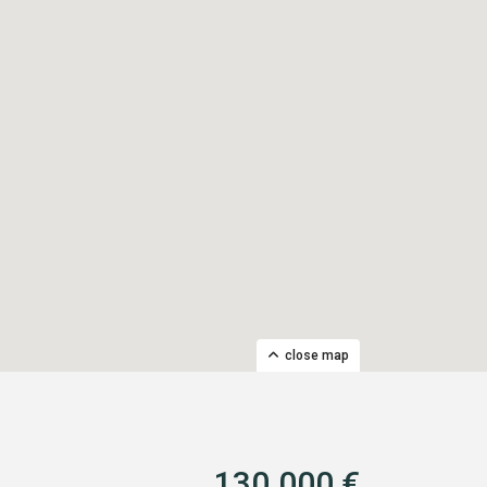
close map
130.000 €