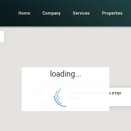
Home
Company
Services
Properties
loading...
Πωλούνται οικόπεδα στην
παραλί...
130.000 €