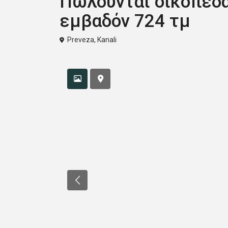
Πωλούνται οικόπεδα
εμβαδόν 724 τμ
Preveza
,
Kanali