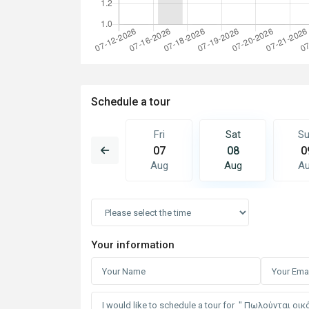
Schedule a tour
Sat
Sun
Fri
Sat
S
15
16
07
08
0
Aug
Aug
Aug
Aug
A
Your information