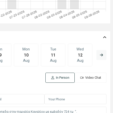
un
Mon
Tue
Wed
Thu
9
10
11
12
13
ug
Aug
Aug
Aug
Aug
In Person
Video Chat