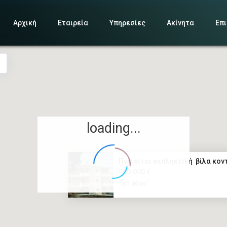
Αρχική
Εταιρεία
Υπηρεσίες
Ακίνητα
Επι
loading...
Πωλείται εκπληκτική βίλα κοντ
500.000 €
2
181.00 m