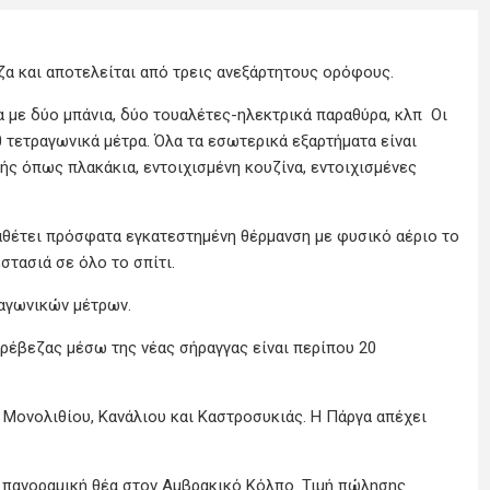
α και αποτελείται από τρεις ανεξάρτητους ορόφους.
α με δύο μπάνια, δύο τουαλέτες-ηλεκτρικά παραθύρα, κλπ Οι
 τετραγωνικά μέτρα. Όλα τα εσωτερικά εξαρτήματα είναι
ής όπως πλακάκια, εντοιχισμένη κουζίνα, εντοιχισμένες
ιαθέτει πρόσφατα εγκατεστημένη θέρμανση με φυσικό αέριο το
στασιά σε όλο το σπίτι.
ραγωνικών μέτρων.
ρέβεζας μέσω της νέας σήραγγας είναι περίπου 20
 Μονολιθίου, Κανάλιου και Καστροσυκιάς. Η Πάργα απέχει
ε πανοραμική θέα στον Αμβρακικό Κόλπο. Τιμή πώλησης