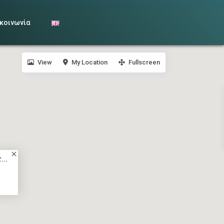
κοινωνία
View
My Location
Fullscreen
...