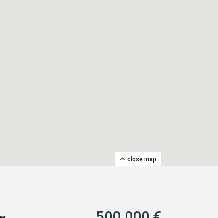
close map
500.000 €