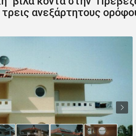
κή βίλα κοντά στην Πρέβεζ
ό τρεις ανεξάρτητους ορόφο