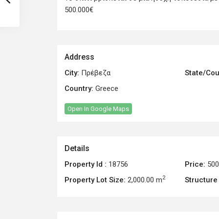
500.000€
Address
City:
Πρέβεζα
State/Cou
Country:
Greece
Open In Google Maps
Details
Property Id :
18756
Price:
500
2
Property Lot Size:
2,000.00 m
Structure