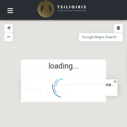
loading...
7200τμ με θέα θάλασσα στη Λυγι...
100.000 €
2
7,200.00 m