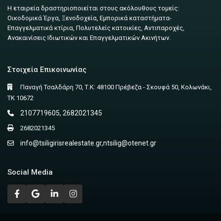
Η εταιρεία δραστηριοποιείται στους ακόλουθους τομείς:
Οικοδομικά Έργα, Ξενοδοχεία, Εμπορικά καταστήματα-
Επαγγελματικά κτίρια, Πολυτελείς κατοικίες, Αντιπαροχές,
Ανακαινίσεις Ιδιωτικών και Επαγγελματικών Ακινήτων.
Στοιχεία Επικοινωνίας
Παναγή Τσαλδάρη 70, Τ.Κ: 48100 Πρέβεζα - Σκουφά 50, Κολωνάκι,
ΤΚ 10672
2107719605, 2682021345
2682021345
info@tsiligirisrealestate.gr
,
ntsilig@otenet.gr
Social Media