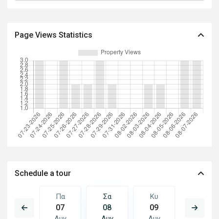
Page Views Statistics
Schedule a tour
Κυ
Πα
Σα
Κυ
Δε
16
07
08
09
10
Αυγ
Αυγ
Αυγ
Αυγ
Αυγ