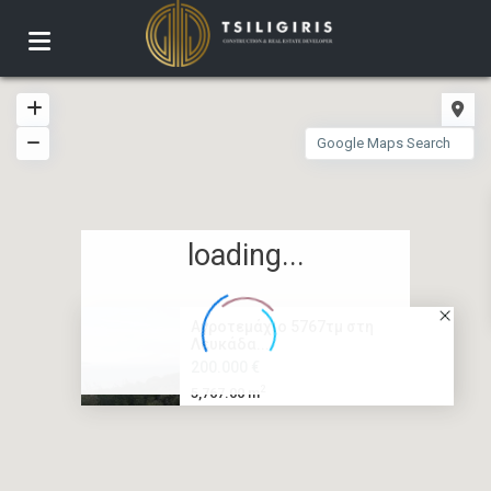
loading...
Αγροτεμάχιο 5767τμ στη
Λευκάδα...
200.000 €
2
5,767.00 m