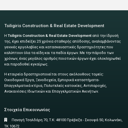
Tsiligiris Construction & Real Estate Development
Η
Tsiligiris Construction & Real Estate Development
από την ίδρυσή
της, έχει επιδείξει 25 χρόνια σταθερής απόδοσης, αναλαμβάνοντας
γενικές εργολαβίες και κατασκευαστικές δραστηριότητες που
καλύπτουν όλα τα είδη και τα πεδία έργων. Με την πάροδο των
χρόνων, ένας μεγάλος αριθμός ποιοτικών έργων έχει ολοκληρωθεί
και παραδοθεί εγκαίρως.
Η εταιρεία δραστηριοποιείται στους ακόλουθους τομείς:
Οικοδομικά Έργα, Ξενοδοχεία, Εμπορικά καταστήματα-
Επαγγελματικά κτίρια, Πολυτελείς κατοικίες, Αντιπαροχές,
Ανακαινίσεις Ιδιωτικών και Επαγγελματικών Ακινήτων.
Στοιχεία Επικοινωνίας
Παναγή Τσαλδάρη 70, Τ.Κ: 48100 Πρέβεζα - Σκουφά 50, Κολωνάκι,
ΤΚ 10672