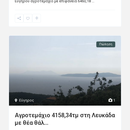
Ευγήρου αγροτεμάχιο με επιφάνεια 6460,18
...
Πώληση
Εύγηρος
1
Αγροτεμάχιο 4158,34τμ στη Λευκάδα
με θέα θάλ...