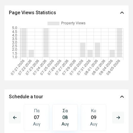
Page Views Statistics
Schedule a tour
Κυ
Πα
Σα
Κυ
Δε
16
07
08
09
10
Αυγ
Αυγ
Αυγ
Αυγ
Αυγ