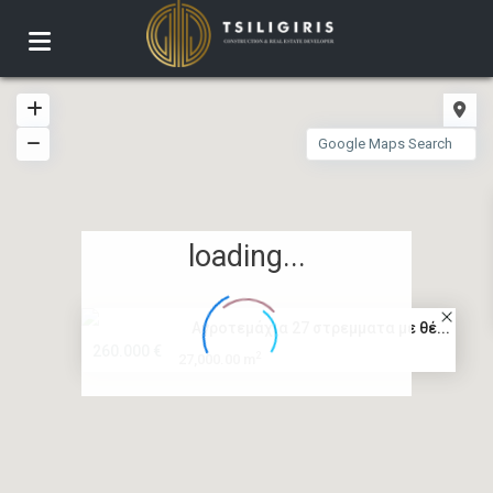
loading...
Αγροτεμάχια 27 στρεμματα με θέ...
260.000 €
2
27,000.00 m