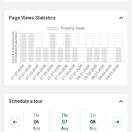
Page Views Statistics
Schedule a tour
Σα
Πε
Πα
Σα
Κυ
15
06
07
08
09
Αυγ
Αυγ
Αυγ
Αυγ
Αυγ