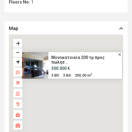
Floors No:
1
Map
Μονοκατοικία 200 τμ προς
πώλησ...
300.000 €
2
3 BD
3 BA
200.00 m