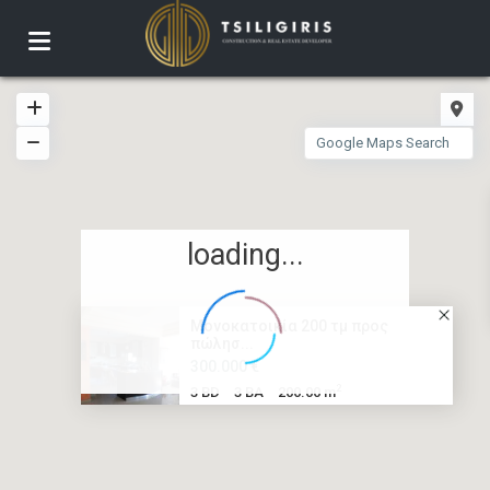
loading...
Μονοκατοικία 200 τμ προς
πώλησ...
300.000 €
2
3 BD
3 BA
200.00 m