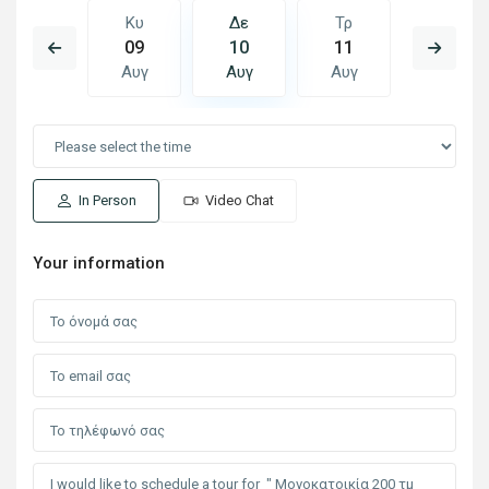
Τρ
Κυ
Δε
Τρ
Τε
18
09
10
11
12
Αυγ
Αυγ
Αυγ
Αυγ
Αυγ
In Person
Video Chat
Your information