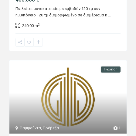
Πωλείται μονοκατοικία με εμβαδόν 120 τμ συν
ημιυπόγειο 120 τμ διαμορφωμένο σε διαμέρισμα κ
...
2
240.00 m
Πώληση
Σαμψούντα
,
Πρέβεζα
1