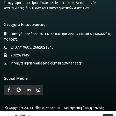
Επαγγελματικά κτίρια, Πολυτελείς κατοικίες, Αντιπαροχές,
Ανακαινίσεις Ιδιωτικών και Επαγγελματικών Ακινήτων.
Στοιχεία Επικοινωνίας
Παναγή Τσαλδάρη 70, Τ.Κ: 48100 Πρέβεζα - Σκουφά 50, Κολωνάκι,
ΤΚ 10672
2107719605, 2682021345
2682021345
info@tsiligirisrealestate.gr
,
ntsilig@otenet.gr
Social Media
© Copyright 2024 Hellenic Properties – Με την επιφύλαξη παντός
δικαιώματος | Powered by Nicolas Lagios
Hellenic