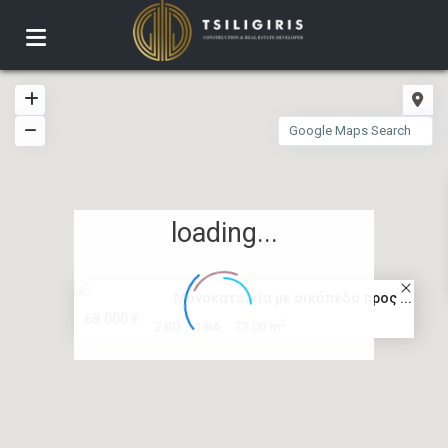
loading...
Μονοκατοικία με οικόπεδο προς ...
68.000 €
2
2 BD
1 BA
73.00 m