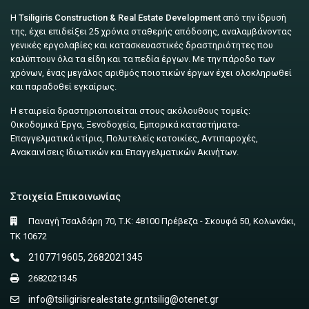
Η
Tsiligiris Construction & Real Estate Development
από την ίδρυσή
της, έχει επιδείξει 25 χρόνια σταθερής απόδοσης, αναλαμβάνοντας
γενικές εργολαβίες και κατασκευαστικές δραστηριότητες που
καλύπτουν όλα τα είδη και τα πεδία έργων. Με την πάροδο των
χρόνων, ένας μεγάλος αριθμός ποιοτικών έργων έχει ολοκληρωθεί
και παραδοθεί εγκαίρως.
Η εταιρεία δραστηριοποιείται στους ακόλουθους τομείς:
Οικοδομικά Έργα, Ξενοδοχεία, Εμπορικά καταστήματα-
Επαγγελματικά κτίρια, Πολυτελείς κατοικίες, Αντιπαροχές,
Ανακαινίσεις Ιδιωτικών και Επαγγελματικών Ακινήτων.
Στοιχεία Επικοινωνίας
Παναγή Τσαλδάρη 70, Τ.Κ: 48100 Πρέβεζα - Σκουφά 50, Κολωνάκι,
ΤΚ 10672
2107719605, 2682021345
2682021345
info@tsiligirisrealestate.gr
,
ntsilig@otenet.gr