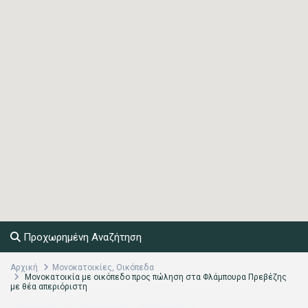
Προχωρημένη Αναζήτηση
Αρχική
Μονοκατοικίες
,
Οικόπεδα
Μονοκατοικία με οικόπεδο προς πώληση στα Φλάμπουρα Πρεβέζης
με θέα απεριόριστη