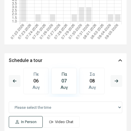
Schedule a tour
Σα
Πε
Πα
Σα
Κυ
15
06
07
08
09
Αυγ
Αυγ
Αυγ
Αυγ
Αυγ
In Person
Video Chat