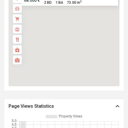
68.000 €
2
2 BD
1 BA
73.00 m
Page Views Statistics