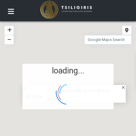
loading...
Οικόπεδο 600 τμ στο Άκτιο
42.000 €
2
600.00 m