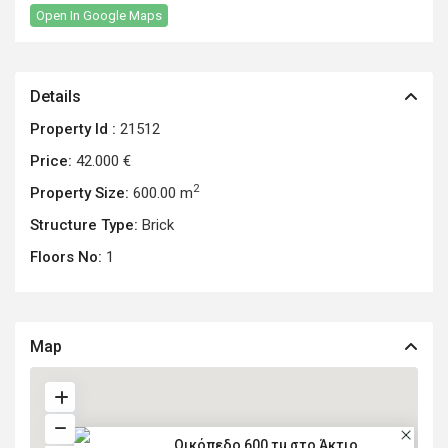
Open In Google Maps
Details
Property Id :
21512
Price:
42.000 €
2
Property Size:
600.00 m
Structure Type:
Brick
Floors No:
1
Map
Οικόπεδο 600 τμ στο Άκτιο