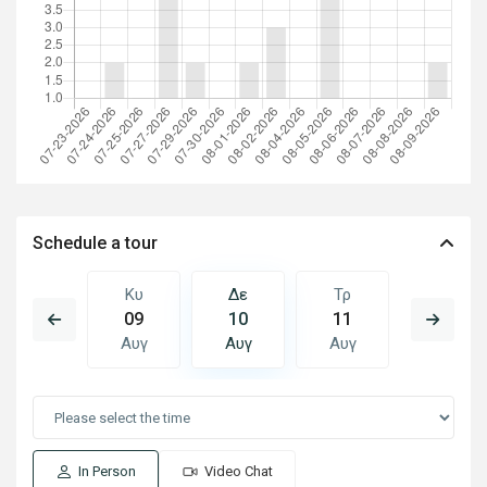
Schedule a tour
Τρ
Κυ
Δε
Τρ
Τε
18
09
10
11
12
Αυγ
Αυγ
Αυγ
Αυγ
Αυγ
In Person
Video Chat