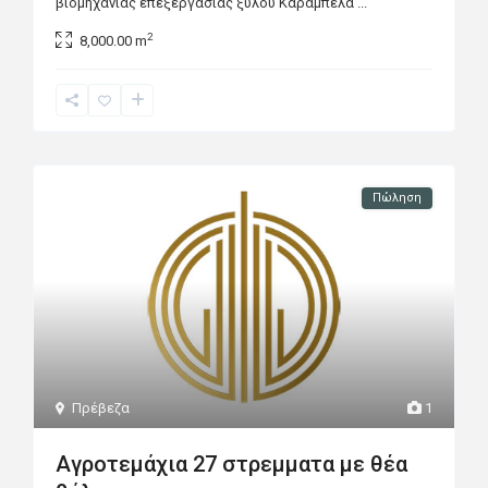
βιομηχανίας επεξεργασίας ξύλου Καράμπελα
...
2
8,000.00 m
Πώληση
Πρέβεζα
1
Αγροτεμάχια 27 στρεμματα με θέα