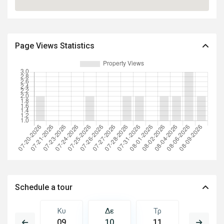
Page Views Statistics
Schedule a tour
Τρ
Κυ
Δε
Τρ
Τε
18
09
10
11
12