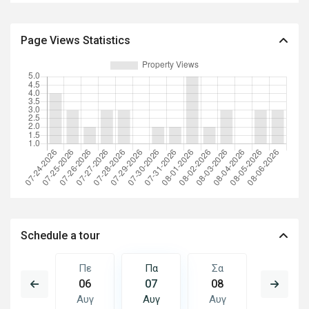
Page Views Statistics
Schedule a tour
Σα
Πε
Πα
Σα
Κυ
15
06
07
08
09
Αυγ
Αυγ
Αυγ
Αυγ
Αυγ