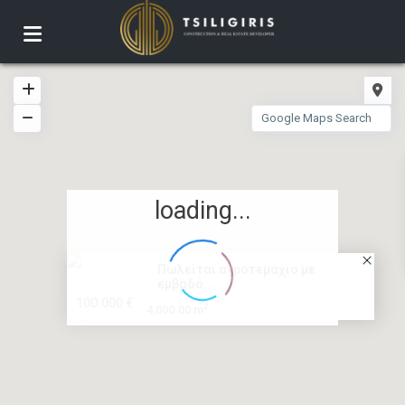
loading...
Πωλείται αγροτεμάχιο με
εμβαδό...
100.000 €
2
4,000.00 m