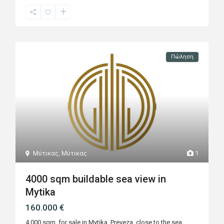
Πώληση
Μύτικας
,
Μύτικας
1
4000 sqm buildable sea view in
Mytika
160.000 €
4.000 sqm for sale in Mytika, Preveza, close to the sea