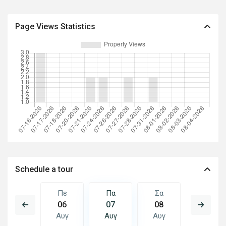
Page Views Statistics
Schedule a tour
Σα
Πε
Πα
Σα
Κυ
15
06
07
08
09
Αυγ
Αυγ
Αυγ
Αυγ
Αυγ