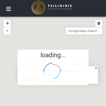
loading...
Πωλείται αγροτεμάχιο με
εμβαδό...
1.000.000 €
2
45,000.00 m