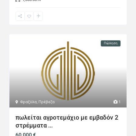
Πώληση
Φραξύλα
,
Πρέβεζα
1
πωλείται αγροτεμάχιο με εμβαδόν 2
στρέμματα ...
60.000 €