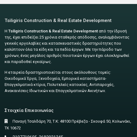
Tsiligiris Construction & Real Estate Development
Η
Tsiligiris Construction & Real Estate Development
από την ίδρυσή
της, έχει επιδείξει 25 χρόνια σταθερής απόδοσης, αναλαμβάνοντας
γενικές εργολαβίες και κατασκευαστικές δραστηριότητες που
καλύπτουν όλα τα είδη και τα πεδία έργων. Με την πάροδο των
χρόνων, ένας μεγάλος αριθμός ποιοτικών έργων έχει ολοκληρωθεί
και παραδοθεί εγκαίρως.
Η εταιρεία δραστηριοποιείται στους ακόλουθους τομείς:
Οικοδομικά Έργα, Ξενοδοχεία, Εμπορικά καταστήματα-
Επαγγελματικά κτίρια, Πολυτελείς κατοικίες, Αντιπαροχές,
Ανακαινίσεις Ιδιωτικών και Επαγγελματικών Ακινήτων.
Στοιχεία Επικοινωνίας
Παναγή Τσαλδάρη 70, Τ.Κ: 48100 Πρέβεζα - Σκουφά 50, Κολωνάκι,
ΤΚ 10672