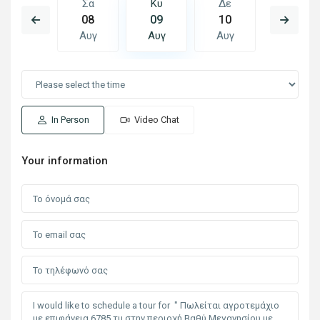
Δε
Σα
Κυ
Δε
Τρ
17
08
09
10
11
Αυγ
Αυγ
Αυγ
Αυγ
Αυγ
In Person
Video Chat
Your information