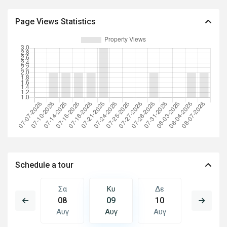
Page Views Statistics
Schedule a tour
Δε
Σα
Κυ
Δε
Τρ
17
08
09
10
11
Αυγ
Αυγ
Αυγ
Αυγ
Αυγ