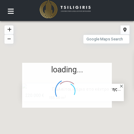
loading...
Πωλείται κτίριο στο κέντρο της...
220.000 €
2
155.00 m