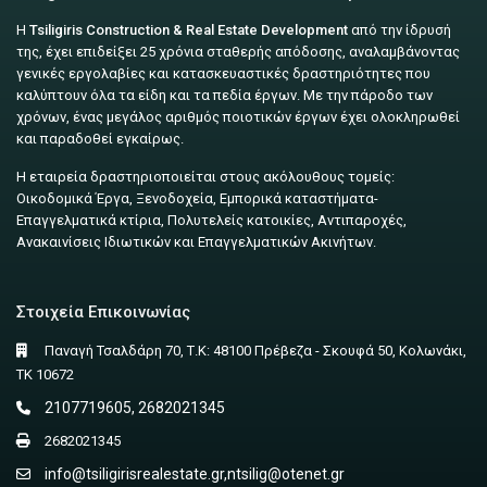
Η
Tsiligiris Construction & Real Estate Development
από την ίδρυσή
της, έχει επιδείξει 25 χρόνια σταθερής απόδοσης, αναλαμβάνοντας
γενικές εργολαβίες και κατασκευαστικές δραστηριότητες που
καλύπτουν όλα τα είδη και τα πεδία έργων. Με την πάροδο των
χρόνων, ένας μεγάλος αριθμός ποιοτικών έργων έχει ολοκληρωθεί
και παραδοθεί εγκαίρως.
Η εταιρεία δραστηριοποιείται στους ακόλουθους τομείς:
Οικοδομικά Έργα, Ξενοδοχεία, Εμπορικά καταστήματα-
Επαγγελματικά κτίρια, Πολυτελείς κατοικίες, Αντιπαροχές,
Ανακαινίσεις Ιδιωτικών και Επαγγελματικών Ακινήτων.
Στοιχεία Επικοινωνίας
Παναγή Τσαλδάρη 70, Τ.Κ: 48100 Πρέβεζα - Σκουφά 50, Κολωνάκι,
ΤΚ 10672
2107719605, 2682021345
2682021345
info@tsiligirisrealestate.gr
,
ntsilig@otenet.gr