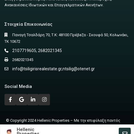
Ανακαινίσεις Ιδιωτικών και Επαγγελματικών Ακινήτων.
Στοιχεία Επικοινωνίας
Παναγή Τσαλδάρη 70, Τ.Κ: 48100 Πρέβεζα - Σκουφά 50, Κολωνάκι,
ΤΚ 10672
2107719605, 2682021345
2682021345
info@tsiligirisrealestate.gr
,
ntsilig@otenet.gr
Social Media
© Copyright 2024 Hellenic Properties – Με την επιφύλαξη παντός
δικαιώματος | Powered by Nicolas Lagios
Hellenic
Properties
Terms of Use – Privacy Policy