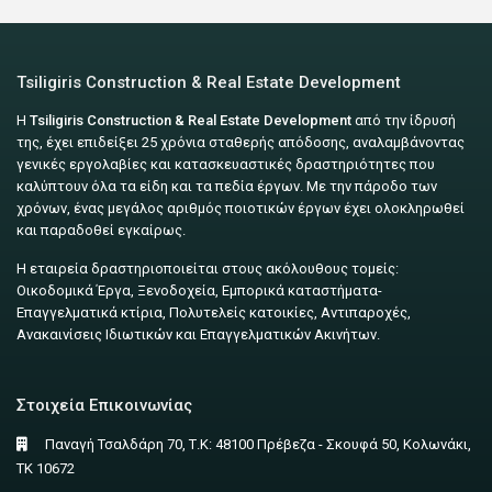
Tsiligiris Construction & Real Estate Development
Η
Tsiligiris Construction & Real Estate Development
από την ίδρυσή
της, έχει επιδείξει 25 χρόνια σταθερής απόδοσης, αναλαμβάνοντας
γενικές εργολαβίες και κατασκευαστικές δραστηριότητες που
καλύπτουν όλα τα είδη και τα πεδία έργων. Με την πάροδο των
χρόνων, ένας μεγάλος αριθμός ποιοτικών έργων έχει ολοκληρωθεί
και παραδοθεί εγκαίρως.
Η εταιρεία δραστηριοποιείται στους ακόλουθους τομείς:
Οικοδομικά Έργα, Ξενοδοχεία, Εμπορικά καταστήματα-
Επαγγελματικά κτίρια, Πολυτελείς κατοικίες, Αντιπαροχές,
Ανακαινίσεις Ιδιωτικών και Επαγγελματικών Ακινήτων.
Στοιχεία Επικοινωνίας
Παναγή Τσαλδάρη 70, Τ.Κ: 48100 Πρέβεζα - Σκουφά 50, Κολωνάκι,
ΤΚ 10672