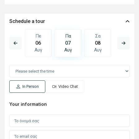
Schedule a tour
Σα
Πε
Πα
Σα
Κυ
15
06
07
08
09
Αυγ
Αυγ
Αυγ
Αυγ
Αυγ
In Person
Video Chat
Your information