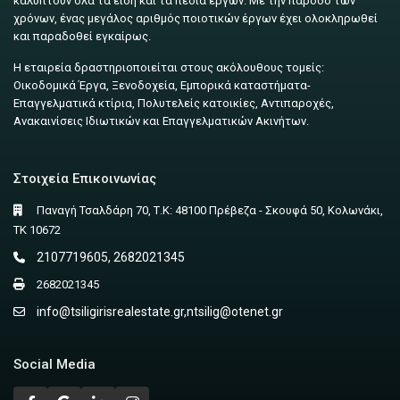
καλύπτουν όλα τα είδη και τα πεδία έργων. Με την πάροδο των
χρόνων, ένας μεγάλος αριθμός ποιοτικών έργων έχει ολοκληρωθεί
και παραδοθεί εγκαίρως.
Η εταιρεία δραστηριοποιείται στους ακόλουθους τομείς:
Οικοδομικά Έργα, Ξενοδοχεία, Εμπορικά καταστήματα-
Επαγγελματικά κτίρια, Πολυτελείς κατοικίες, Αντιπαροχές,
Ανακαινίσεις Ιδιωτικών και Επαγγελματικών Ακινήτων.
Στοιχεία Επικοινωνίας
Παναγή Τσαλδάρη 70, Τ.Κ: 48100 Πρέβεζα - Σκουφά 50, Κολωνάκι,
ΤΚ 10672
2107719605, 2682021345
2682021345
info@tsiligirisrealestate.gr
,
ntsilig@otenet.gr
Social Media