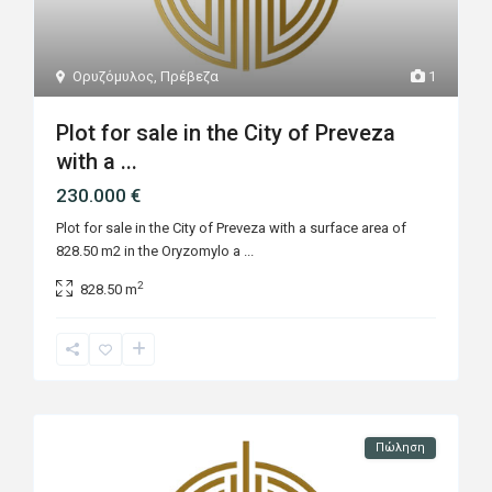
Ορυζόμυλος
,
Πρέβεζα
1
Plot for sale in the City of Preveza
with a ...
230.000 €
Plot for sale in the City of Preveza with a surface area of ​​
828.50 m2 in the Oryzomylo a
...
2
828.50 m
Πώληση