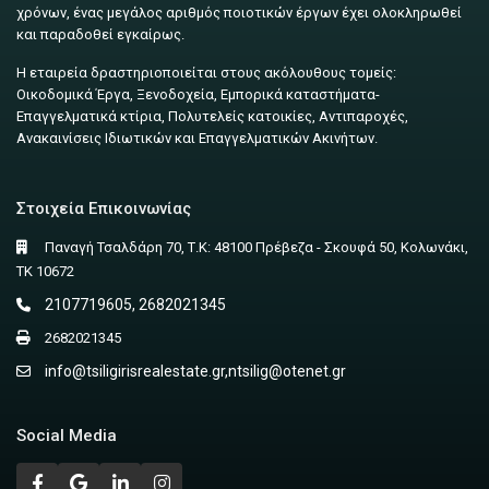
χρόνων, ένας μεγάλος αριθμός ποιοτικών έργων έχει ολοκληρωθεί
και παραδοθεί εγκαίρως.
Η εταιρεία δραστηριοποιείται στους ακόλουθους τομείς:
Οικοδομικά Έργα, Ξενοδοχεία, Εμπορικά καταστήματα-
Επαγγελματικά κτίρια, Πολυτελείς κατοικίες, Αντιπαροχές,
Ανακαινίσεις Ιδιωτικών και Επαγγελματικών Ακινήτων.
Στοιχεία Επικοινωνίας
Παναγή Τσαλδάρη 70, Τ.Κ: 48100 Πρέβεζα - Σκουφά 50, Κολωνάκι,
ΤΚ 10672
2107719605, 2682021345
2682021345
info@tsiligirisrealestate.gr
,
ntsilig@otenet.gr
Social Media