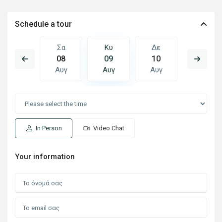
Schedule a tour
Δε
Σα
Κυ
Δε
Τρ
17
08
09
10
11
Αυγ
Αυγ
Αυγ
Αυγ
Αυγ
In Person
Video Chat
Your information