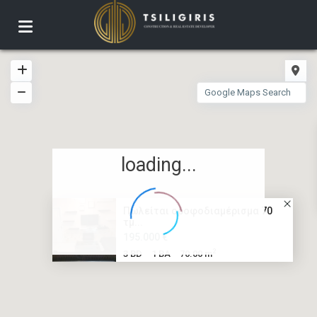
loading...
Πωλείται οροφοδιαμέρισμα 70
τμ...
195.000 €
2
3 BD
1 BA
70.00 m