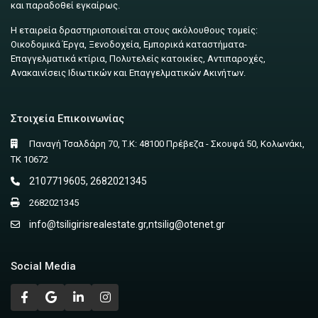
και παραδοθεί εγκαίρως.
Η εταιρεία δραστηριοποιείται στους ακόλουθους τομείς:
Οικοδομικά Έργα, Ξενοδοχεία, Εμπορικά καταστήματα-
Επαγγελματικά κτίρια, Πολυτελείς κατοικίες, Αντιπαροχές,
Ανακαινίσεις Ιδιωτικών και Επαγγελματικών Ακινήτων.
Στοιχεία Επικοινωνίας
Παναγή Τσαλδάρη 70, Τ.Κ: 48100 Πρέβεζα - Σκουφά 50, Κολωνάκι,
ΤΚ 10672
2107719605, 2682021345
2682021345
info@tsiligirisrealestate.gr
,
ntsilig@otenet.gr
Social Media