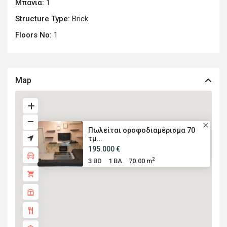
Μπάνια:
1
Structure Type:
Brick
Floors No:
1
Map
Πωλείται οροφοδιαμέρισμα 70
τμ...
195.000 €
2
3 BD
1 BA
70.00 m