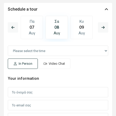
Schedule a tour
Κυ
Πα
Σα
Κυ
Δε
16
07
08
09
10
Αυγ
Αυγ
Αυγ
Αυγ
Αυγ
In Person
Video Chat
Your information