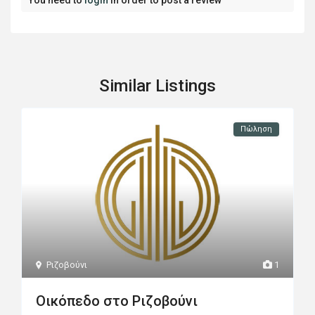
You need to
login
in order to post a review
Similar Listings
Πώληση
Ριζοβούνι
1
Οικόπεδο στο Ριζοβούνι