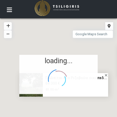
loading...
Πωλείται στο Ριζοβούνι οικόπεδ...
68.000 €
2
85.00 m