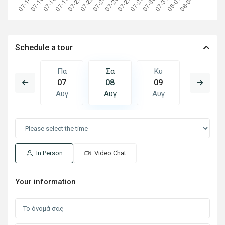
Schedule a tour
Κυ
Πα
Σα
Κυ
Δε
16
07
08
09
10
Αυγ
Αυγ
Αυγ
Αυγ
Αυγ
In Person
Video Chat
Your information