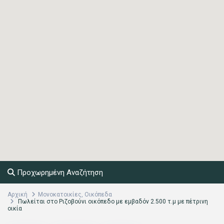
Προχωρημένη Αναζήτηση
Αρχική
Μονοκατοικίες
,
Οικόπεδα
Πωλείται στο Ριζοβούνι οικόπεδο με εμβαδόν 2.500 τ.μ με πέτρινη
οικία