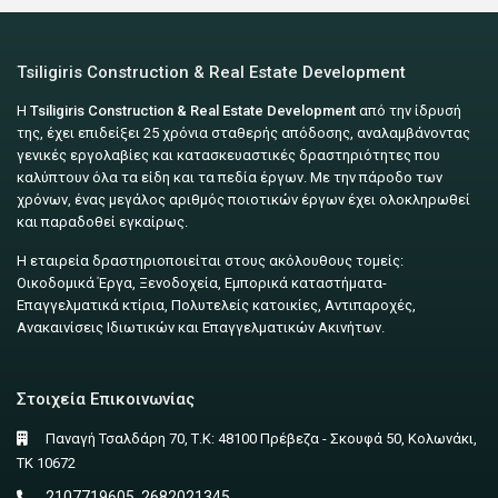
Tsiligiris Construction & Real Estate Development
Η
Tsiligiris Construction & Real Estate Development
από την ίδρυσή
της, έχει επιδείξει 25 χρόνια σταθερής απόδοσης, αναλαμβάνοντας
γενικές εργολαβίες και κατασκευαστικές δραστηριότητες που
καλύπτουν όλα τα είδη και τα πεδία έργων. Με την πάροδο των
χρόνων, ένας μεγάλος αριθμός ποιοτικών έργων έχει ολοκληρωθεί
και παραδοθεί εγκαίρως.
Η εταιρεία δραστηριοποιείται στους ακόλουθους τομείς:
Οικοδομικά Έργα, Ξενοδοχεία, Εμπορικά καταστήματα-
Επαγγελματικά κτίρια, Πολυτελείς κατοικίες, Αντιπαροχές,
Ανακαινίσεις Ιδιωτικών και Επαγγελματικών Ακινήτων.
Στοιχεία Επικοινωνίας
Παναγή Τσαλδάρη 70, Τ.Κ: 48100 Πρέβεζα - Σκουφά 50, Κολωνάκι,
ΤΚ 10672
2107719605, 2682021345