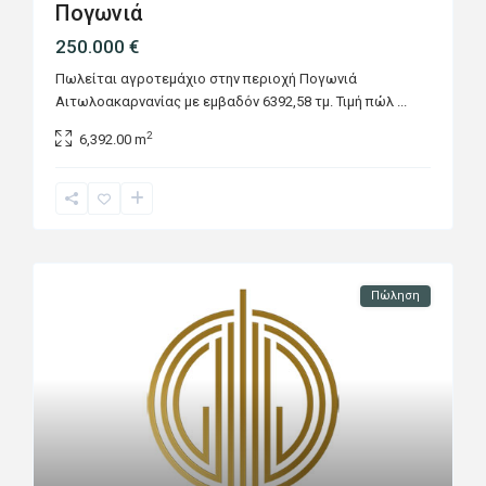
Πογωνιά
250.000 €
Πωλείται αγροτεμάχιο στην περιοχή Πογωνιά
Αιτωλοακαρνανίας με εμβαδόν 6392,58 τμ. Τιμή πώλ
...
2
6,392.00 m
Πώληση