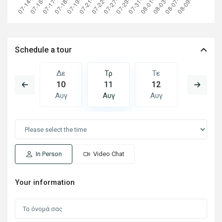
Schedule a tour
Τε
Δε
Τρ
Τε
Πε
19
10
11
12
13
Αυγ
Αυγ
Αυγ
Αυγ
Αυγ
In Person
Video Chat
Your information