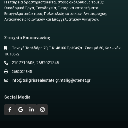
Η εταιρεία δραστηριοποιείται στους ακόλουθους τομείς:
Οικοδομικά Έργα, Ξενοδοχεία, Εμπορικά καταστήματα-
Επαγγελματικά κτίρια, Πολυτελείς κατοικίες, Αντιπαροχές,
Ανακαινίσεις Ιδιωτικών και Επαγγελματικών Ακινήτων.
Στοιχεία Επικοινωνίας
Παναγή Τσαλδάρη 70, Τ.Κ: 48100 Πρέβεζα - Σκουφά 50, Κολωνάκι,
ΤΚ 10672
2107719605, 2682021345
2682021345
info@tsiligirisrealestate.gr
,
ntsilig@otenet.gr
Social Media