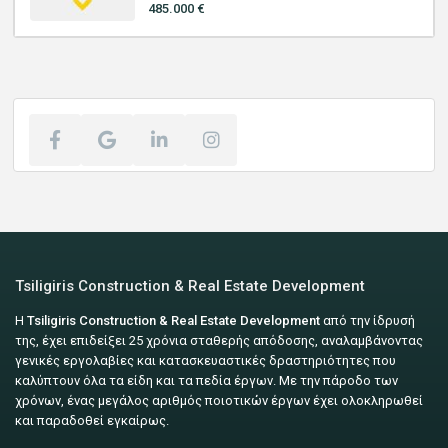
485.000 €
Tsiligiris Construction & Real Estate Development
Η
Tsiligiris Construction & Real Estate Development
από την ίδρυσή
της, έχει επιδείξει 25 χρόνια σταθερής απόδοσης, αναλαμβάνοντας
γενικές εργολαβίες και κατασκευαστικές δραστηριότητες που
καλύπτουν όλα τα είδη και τα πεδία έργων. Με την πάροδο των
χρόνων, ένας μεγάλος αριθμός ποιοτικών έργων έχει ολοκληρωθεί
και παραδοθεί εγκαίρως.