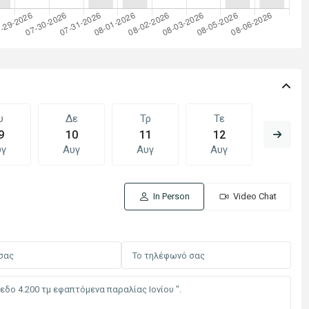
υ
Δε
Τρ
Τε
Πε
9
10
11
12
13
υγ
Αυγ
Αυγ
Αυγ
Αυγ
In Person
Video Chat