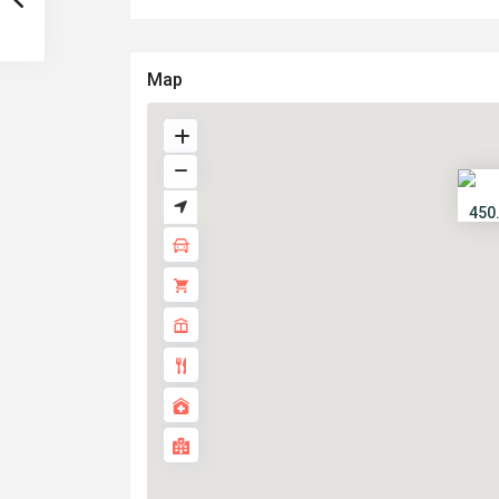
Map
450