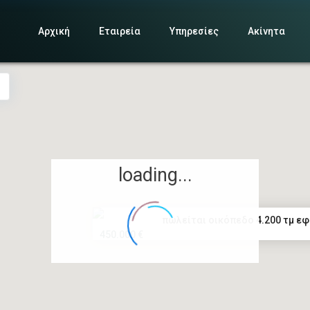
Αρχική
Εταιρεία
Υπηρεσίες
Ακίνητα
loading...
πωλείται οικόπεδο 4.200 τμ εφα
450.000 €