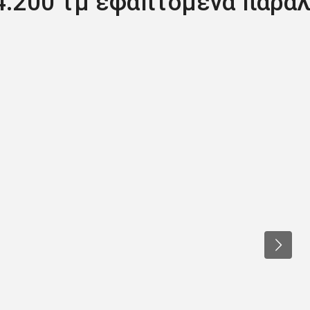
4.200 τμ εφαπτόμενα παραλ