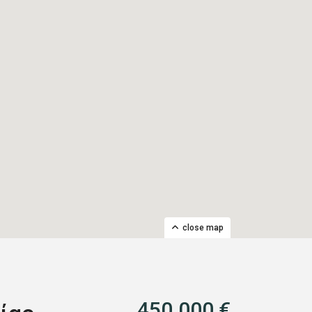
close map
450.000 €