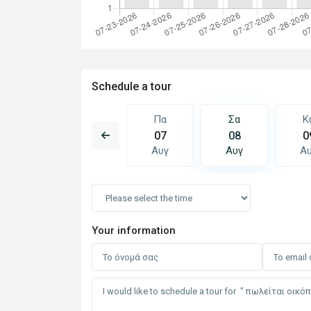
Schedule a tour
Σα
Κυ
Πα
Σα
Κ
15
16
07
08
0
Αυγ
Αυγ
Αυγ
Αυγ
Α
Your information