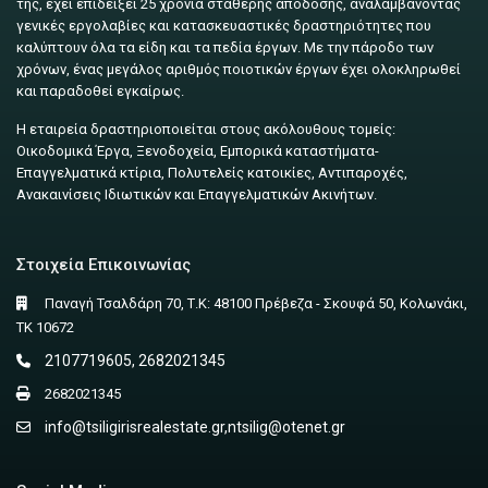
της, έχει επιδείξει 25 χρόνια σταθερής απόδοσης, αναλαμβάνοντας
γενικές εργολαβίες και κατασκευαστικές δραστηριότητες που
καλύπτουν όλα τα είδη και τα πεδία έργων. Με την πάροδο των
χρόνων, ένας μεγάλος αριθμός ποιοτικών έργων έχει ολοκληρωθεί
και παραδοθεί εγκαίρως.
Η εταιρεία δραστηριοποιείται στους ακόλουθους τομείς:
Οικοδομικά Έργα, Ξενοδοχεία, Εμπορικά καταστήματα-
Επαγγελματικά κτίρια, Πολυτελείς κατοικίες, Αντιπαροχές,
Ανακαινίσεις Ιδιωτικών και Επαγγελματικών Ακινήτων.
Στοιχεία Επικοινωνίας
Παναγή Τσαλδάρη 70, Τ.Κ: 48100 Πρέβεζα - Σκουφά 50, Κολωνάκι,
ΤΚ 10672
2107719605, 2682021345
2682021345
info@tsiligirisrealestate.gr
,
ntsilig@otenet.gr