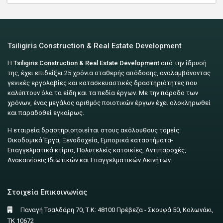
Tsiligiris Construction & Real Estate Development
Η
Tsiligiris Construction & Real Estate Development
από την ίδρυσή
της, έχει επιδείξει 25 χρόνια σταθερής απόδοσης, αναλαμβάνοντας
γενικές εργολαβίες και κατασκευαστικές δραστηριότητες που
καλύπτουν όλα τα είδη και τα πεδία έργων. Με την πάροδο των
χρόνων, ένας μεγάλος αριθμός ποιοτικών έργων έχει ολοκληρωθεί
και παραδοθεί εγκαίρως.
Η εταιρεία δραστηριοποιείται στους ακόλουθους τομείς:
Οικοδομικά Έργα, Ξενοδοχεία, Εμπορικά καταστήματα-
Επαγγελματικά κτίρια, Πολυτελείς κατοικίες, Αντιπαροχές,
Ανακαινίσεις Ιδιωτικών και Επαγγελματικών Ακινήτων.
Στοιχεία Επικοινωνίας
Παναγή Τσαλδάρη 70, Τ.Κ: 48100 Πρέβεζα - Σκουφά 50, Κολωνάκι,
ΤΚ 10672