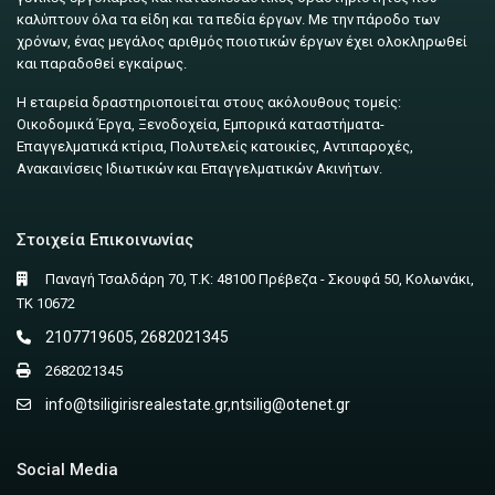
καλύπτουν όλα τα είδη και τα πεδία έργων. Με την πάροδο των
χρόνων, ένας μεγάλος αριθμός ποιοτικών έργων έχει ολοκληρωθεί
και παραδοθεί εγκαίρως.
Η εταιρεία δραστηριοποιείται στους ακόλουθους τομείς:
Οικοδομικά Έργα, Ξενοδοχεία, Εμπορικά καταστήματα-
Επαγγελματικά κτίρια, Πολυτελείς κατοικίες, Αντιπαροχές,
Ανακαινίσεις Ιδιωτικών και Επαγγελματικών Ακινήτων.
Στοιχεία Επικοινωνίας
Παναγή Τσαλδάρη 70, Τ.Κ: 48100 Πρέβεζα - Σκουφά 50, Κολωνάκι,
ΤΚ 10672
2107719605, 2682021345
2682021345
info@tsiligirisrealestate.gr
,
ntsilig@otenet.gr
Social Media