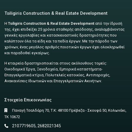
Tsiligiris Construction & Real Estate Development
Η
Tsiligiris Construction & Real Estate Development
από την ίδρυσή
της, έχει επιδείξει 25 χρόνια σταθερής απόδοσης, αναλαμβάνοντας
γενικές εργολαβίες και κατασκευαστικές δραστηριότητες που
καλύπτουν όλα τα είδη και τα πεδία έργων. Με την πάροδο των
χρόνων, ένας μεγάλος αριθμός ποιοτικών έργων έχει ολοκληρωθεί
και παραδοθεί εγκαίρως.
Η εταιρεία δραστηριοποιείται στους ακόλουθους τομείς:
Οικοδομικά Έργα, Ξενοδοχεία, Εμπορικά καταστήματα-
Επαγγελματικά κτίρια, Πολυτελείς κατοικίες, Αντιπαροχές,
Ανακαινίσεις Ιδιωτικών και Επαγγελματικών Ακινήτων.
Στοιχεία Επικοινωνίας
Παναγή Τσαλδάρη 70, Τ.Κ: 48100 Πρέβεζα - Σκουφά 50, Κολωνάκι,
ΤΚ 10672
2107719605, 2682021345