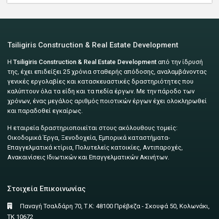
Tsiligiris Construction & Real Estate Development
Η
Tsiligiris Construction & Real Estate Development
από την ίδρυσή
της, έχει επιδείξει 25 χρόνια σταθερής απόδοσης, αναλαμβάνοντας
γενικές εργολαβίες και κατασκευαστικές δραστηριότητες που
καλύπτουν όλα τα είδη και τα πεδία έργων. Με την πάροδο των
χρόνων, ένας μεγάλος αριθμός ποιοτικών έργων έχει ολοκληρωθεί
και παραδοθεί εγκαίρως.
Η εταιρεία δραστηριοποιείται στους ακόλουθους τομείς:
Οικοδομικά Έργα, Ξενοδοχεία, Εμπορικά καταστήματα-
Επαγγελματικά κτίρια, Πολυτελείς κατοικίες, Αντιπαροχές,
Ανακαινίσεις Ιδιωτικών και Επαγγελματικών Ακινήτων.
Στοιχεία Επικοινωνίας
Παναγή Τσαλδάρη 70, Τ.Κ: 48100 Πρέβεζα - Σκουφά 50, Κολωνάκι,
ΤΚ 10672