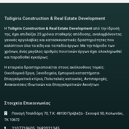
Tsiligiris Construction & Real Estate Development
Η
Tsiligiris Construction & Real Estate Development
από την ίδρυσή
της, έχει επιδείξει 25 χρόνια σταθερής απόδοσης, αναλαμβάνοντας
γενικές εργολαβίες και κατασκευαστικές δραστηριότητες που
καλύπτουν όλα τα είδη και τα πεδία έργων. Με την πάροδο των
χρόνων, ένας μεγάλος αριθμός ποιοτικών έργων έχει ολοκληρωθεί
και παραδοθεί εγκαίρως.
Η εταιρεία δραστηριοποιείται στους ακόλουθους τομείς:
Οικοδομικά Έργα, Ξενοδοχεία, Εμπορικά καταστήματα-
Επαγγελματικά κτίρια, Πολυτελείς κατοικίες, Αντιπαροχές,
Ανακαινίσεις Ιδιωτικών και Επαγγελματικών Ακινήτων.
Στοιχεία Επικοινωνίας
Παναγή Τσαλδάρη 70, Τ.Κ: 48100 Πρέβεζα - Σκουφά 50, Κολωνάκι,
ΤΚ 10672
2107719605, 2682021345