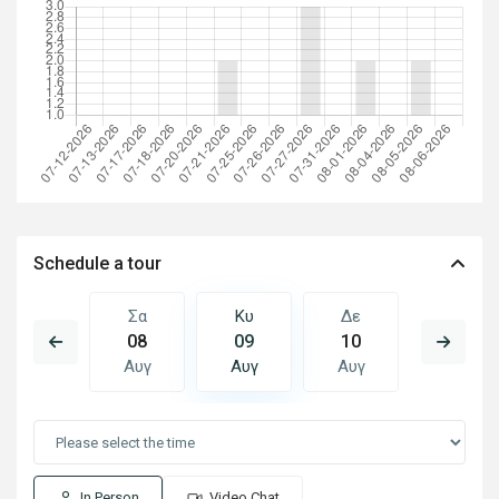
Schedule a tour
Δε
Σα
Κυ
Δε
Τρ
17
08
09
10
11
Αυγ
Αυγ
Αυγ
Αυγ
Αυγ
In Person
Video Chat