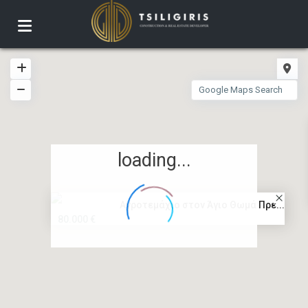
loading...
Αγροτεμάχιο στον Άγιο Θωμά Πρε...
80.000 €