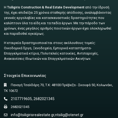
Η
Tsiligiris Construction & Real Estate Development
από την ίδρυσή
της, έχει επιδείξει 25 χρόνια σταθερής απόδοσης, αναλαμβάνοντας
γενικές εργολαβίες και κατασκευαστικές δραστηριότητες που
καλύπτουν όλα τα είδη και τα πεδία έργων. Με την πάροδο των
χρόνων, ένας μεγάλος αριθμός ποιοτικών έργων έχει ολοκληρωθεί
και παραδοθεί εγκαίρως.
Η εταιρεία δραστηριοποιείται στους ακόλουθους τομείς:
Οικοδομικά Έργα, Ξενοδοχεία, Εμπορικά καταστήματα-
Επαγγελματικά κτίρια, Πολυτελείς κατοικίες, Αντιπαροχές,
Ανακαινίσεις Ιδιωτικών και Επαγγελματικών Ακινήτων.
Στοιχεία Επικοινωνίας
Παναγή Τσαλδάρη 70, Τ.Κ: 48100 Πρέβεζα - Σκουφά 50, Κολωνάκι,
ΤΚ 10672
2107719605, 2682021345
2682021345
info@tsiligirisrealestate.gr
,
ntsilig@otenet.gr