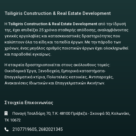
Tsiligiris Construction & Real Estate Development
Η
Tsiligiris Construction & Real Estate Development
από την ίδρυσή
της, έχει επιδείξει 25 χρόνια σταθερής απόδοσης, αναλαμβάνοντας
γενικές εργολαβίες και κατασκευαστικές δραστηριότητες που
καλύπτουν όλα τα είδη και τα πεδία έργων. Με την πάροδο των
χρόνων, ένας μεγάλος αριθμός ποιοτικών έργων έχει ολοκληρωθεί
και παραδοθεί εγκαίρως.
Η εταιρεία δραστηριοποιείται στους ακόλουθους τομείς:
Οικοδομικά Έργα, Ξενοδοχεία, Εμπορικά καταστήματα-
Επαγγελματικά κτίρια, Πολυτελείς κατοικίες, Αντιπαροχές,
Ανακαινίσεις Ιδιωτικών και Επαγγελματικών Ακινήτων.
Στοιχεία Επικοινωνίας
Παναγή Τσαλδάρη 70, Τ.Κ: 48100 Πρέβεζα - Σκουφά 50, Κολωνάκι,
ΤΚ 10672
2107719605, 2682021345