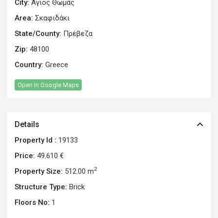
City:
Άγιος Θωμάς
Area:
Σκαφιδάκι
State/County:
Πρέβεζα
Zip:
48100
Country:
Greece
Open In Google Maps
Details
Property Id :
19133
Price:
49.610 €
2
Property Size:
512.00 m
Structure Type:
Brick
Floors No:
1