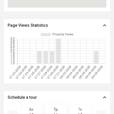
Page Views Statistics
Schedule a tour
Τε
Δε
Τρ
Τε
Πε