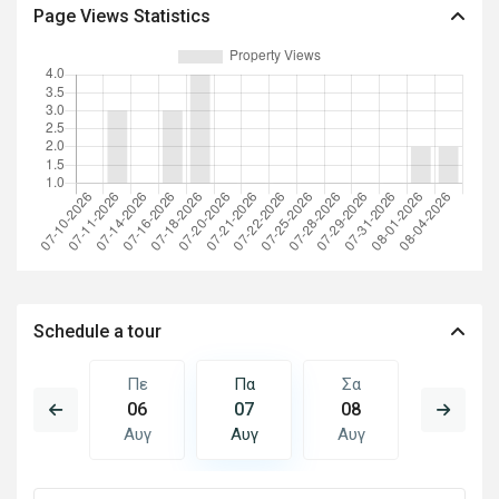
Page Views Statistics
Schedule a tour
Σα
Πε
Πα
Σα
Κυ
15
06
07
08
09
Αυγ
Αυγ
Αυγ
Αυγ
Αυγ