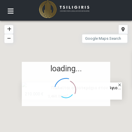
loading...
Πωλείται αγροτεμάχιο στον Άγιο...
210.000 €
2
3,460.00 m