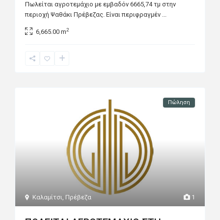
Πωλείται αγροτεμάχιο με εμβαδόν 6665,74 τμ στην
περιοχή Ψαθάκι Πρέβεζας. Είναι περιφραγμέν
...
2
6,665.00 m
Πώληση
Καλαμίτσι
,
Πρέβεζα
1