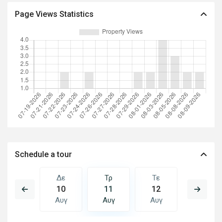
Page Views Statistics
Schedule a tour
Τε
Δε
Τρ
Τε
Πε
19
10
11
12
13
Αυγ
Αυγ
Αυγ
Αυγ
Αυγ