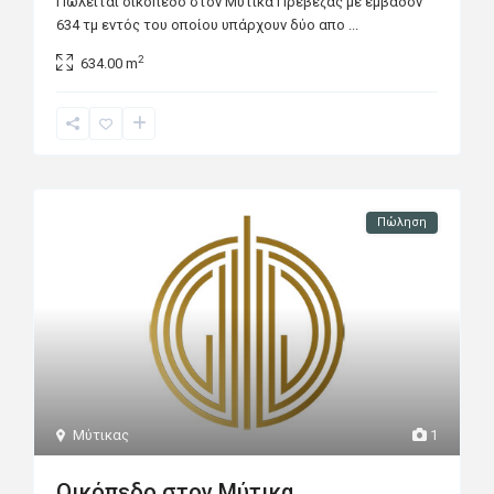
Πωλείται οικόπεδο στον Μύτικα Πρέβεζας με εμβαδόν
634 τμ εντός του οποίου υπάρχουν δύο απο
...
2
634.00 m
Πώληση
Μύτικας
1
Οικόπεδο στον Μύτικα