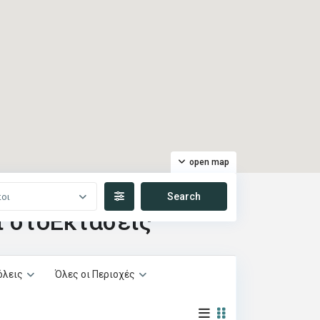
open map
ποι
ι στοΕκτάσεις
όλεις
Όλες οι Περιοχές