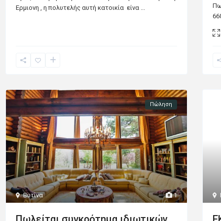
Πω
Ερμιονη , η πολυτελής αυτή κατοικία είνα
...
66
Πώληση
Βυτίνα
1
Ε
Πωλείται συγκρότημα ιδιωτικών