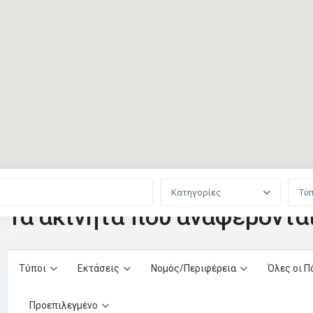
Κατηγορίες
Τύ
Τα ακίνητα που αναφέροντα
Τύποι
Εκτάσεις
Νομός/Περιφέρεια
Όλες οι Π
Προεπιλεγμένο