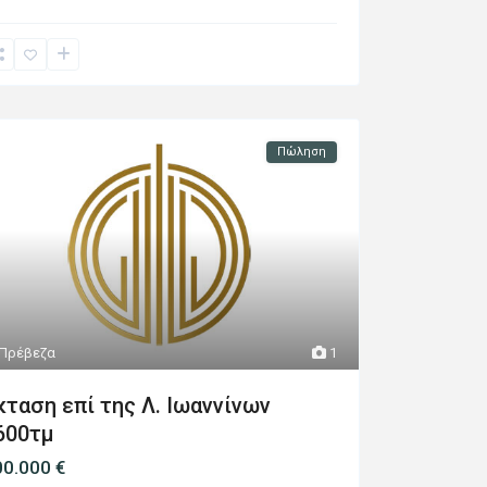
Πώληση
Πρέβεζα
1
κταση επί της Λ. Ιωαννίνων
600τμ
00.000 €